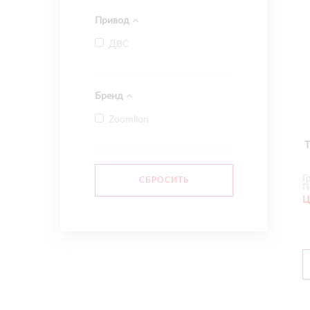
Привод
ДВС
Бренд
Zoomlion
Г
П
Ц