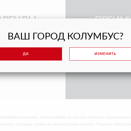
АРЕНДЫ
ПРЕИМ
ВАШ ГОРОД КОЛУМБУС?
Доставка в
а объект
Сервисное 
ДА
ИЗМЕНИТЬ
Послегара
Г
Гарантия н
инженерная машина, используемая во многих отраслях промышленн
ожность подъема грузов на значительную высоту. Покупка телескопи